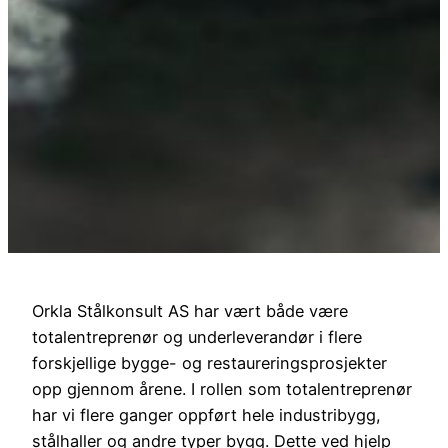
Orkla Stålkonsult AS har vært både være
totalentreprenør og underleverandør i flere
forskjellige bygge- og restaureringsprosjekter
opp gjennom årene. I rollen som totalentreprenør
har vi flere ganger oppført hele industribygg,
stålhaller og andre typer bygg. Dette ved hjelp