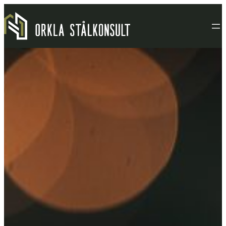
Hopp
til
innhold