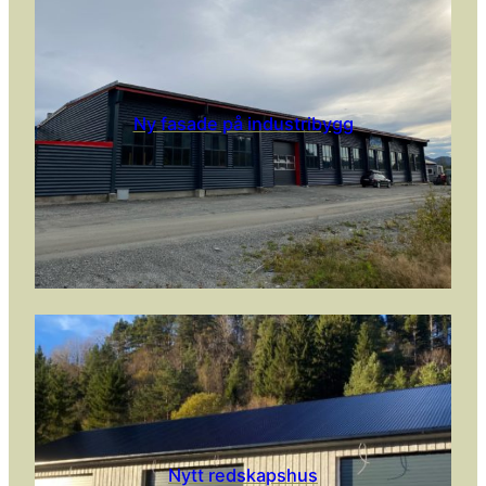
Ny fasade på industribygg
Nytt redskapshus