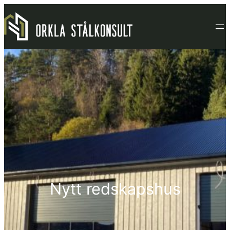
Hopp
til
innhold
Nytt redskapshus