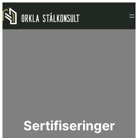
Hopp
til
innhold
Sertifiseringer