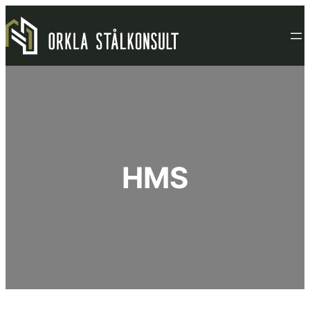
Hopp
til
innhold
HMS