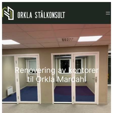
Hopp
til
innhold
Renovering av kontorer
til Orkla Mardahl