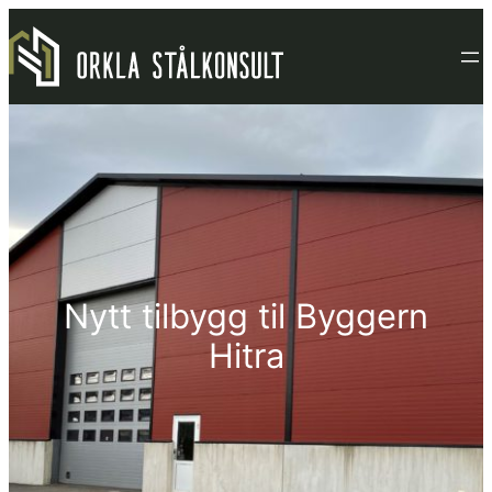
Hopp
til
innhold
Nytt tilbygg til Byggern
Hitra