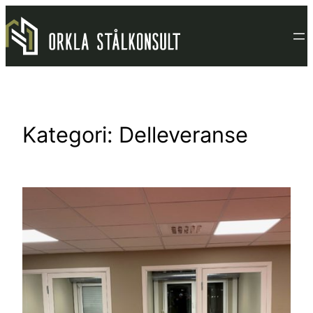
Hopp
til
innhold
Kategori:
Delleveranse