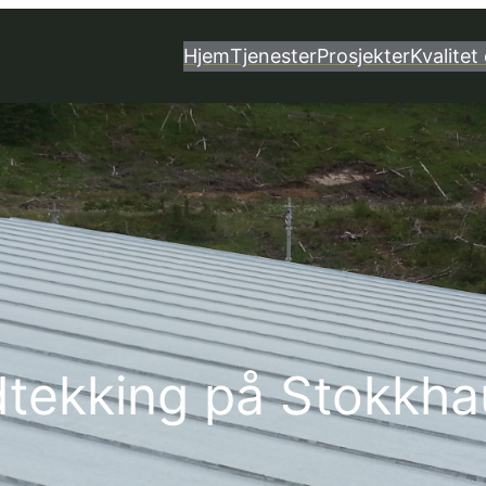
Hjem
Tjenester
Prosjekter
Kvalitet 
tekking på Stokkh