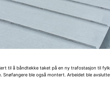
jert til å båndtekke taket på en ny trafostasjon til f
e. Snøfangere ble også montert. Arbeidet ble avslutt