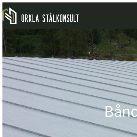
Hopp
til
innhold
Bånd