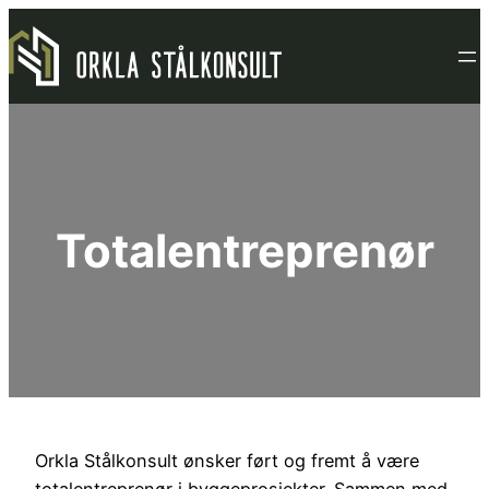
Hopp
til
innhold
Totalentreprenør
Orkla Stålkonsult ønsker ført og fremt å være