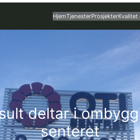
Hjem
Tjenester
Prosjekter
Kvalitet 
sult deltar i ombyg
senteret