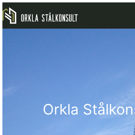
Hopp
til
innhold
Orkla Stålkon