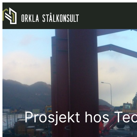
Hopp
til
innhold
Prosjekt hos Te