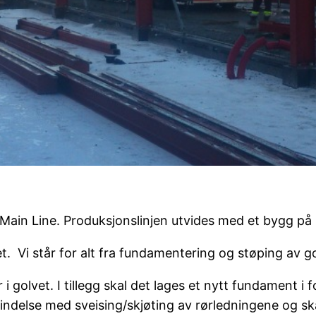
– Main Line. Produksjonslinjen utvides med et bygg p
et. Vi står for alt fra fundamentering og støping av g
 i golvet. I tillegg skal det lages et nytt fundament i
indelse med sveising/skjøting av rørledningene og ska