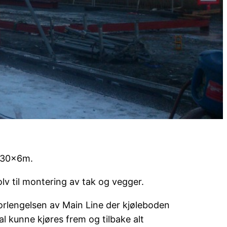
å 30x6m.
olv til montering av tak og vegger.
 forlengelsen av Main Line der kjøleboden
l kunne kjøres frem og tilbake alt