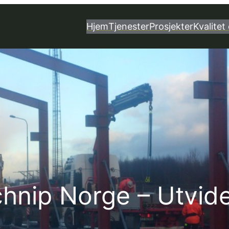
Hjem
Tjenester
Prosjekter
Kvalitet 
chnip Norge – Utvide