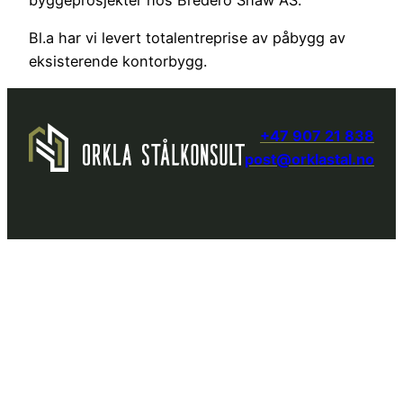
byggeprosjekter hos Bredero Shaw AS.
Bl.a har vi levert totalentreprise av påbygg av
eksisterende kontorbygg.
+47 907 21 838
post@orklastal.no