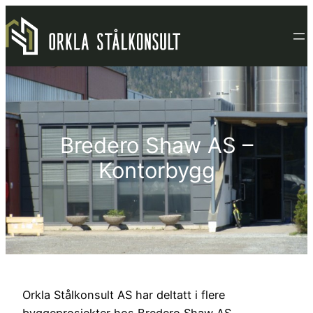
Hopp
til
innhold
Bredero Shaw AS –
Kontorbygg
Orkla Stålkonsult AS har deltatt i flere