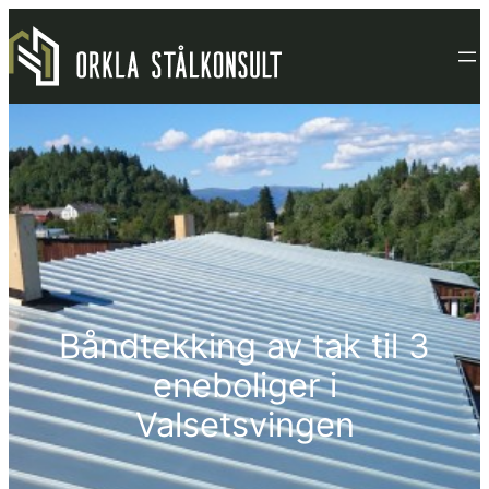
Hopp
til
innhold
Båndtekking av tak til 3
eneboliger i
Valsetsvingen