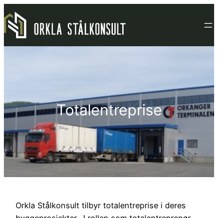
Hopp
til
innhold
Totalentreprise
Orkla Stålkonsult tilbyr totalentreprise i deres