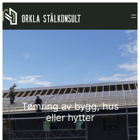
Hopp
til
innhold
Tømring av bygg, hus
eller hytter