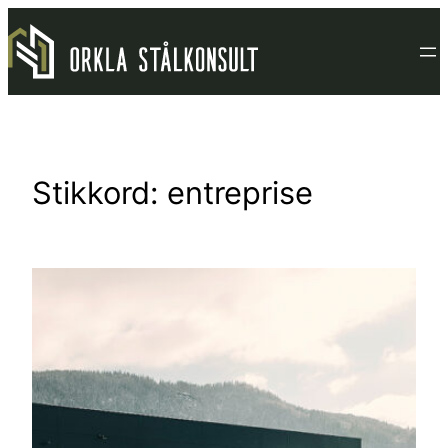
Hopp
til
innhold
Stikkord:
entreprise