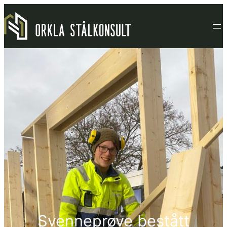
Hopp
til
innhold
Svenneprøve bestått