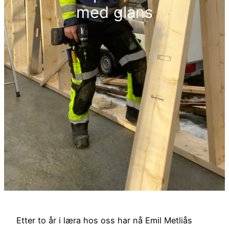
med glans
Etter to år i læra hos oss har nå Emil Metliås