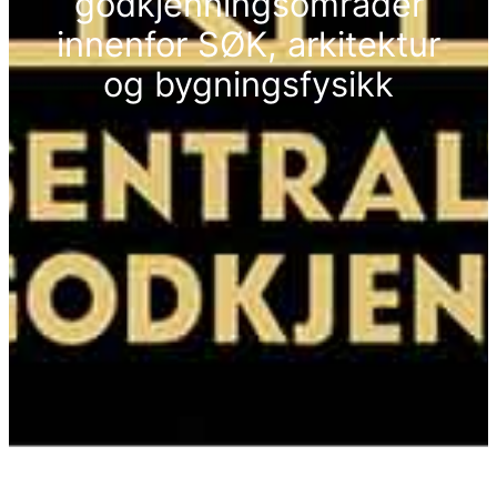
godkjenningsområder
innenfor SØK, arkitektur
og bygningsfysikk