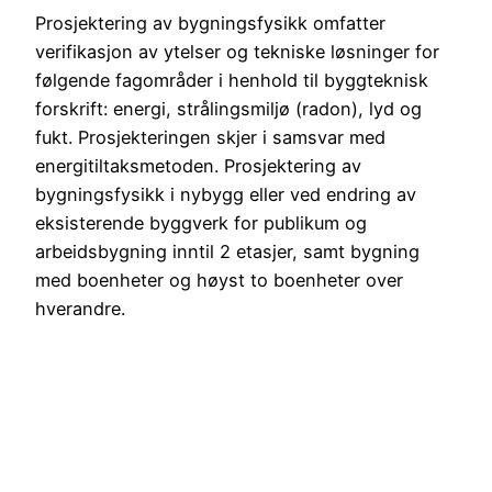
Prosjektering av bygningsfysikk omfatter
verifikasjon av ytelser og tekniske løsninger for
følgende fagområder i henhold til byggteknisk
forskrift: energi, strålingsmiljø (radon), lyd og
fukt. Prosjekteringen skjer i samsvar med
energitiltaksmetoden. Prosjektering av
bygningsfysikk i nybygg eller ved endring av
eksisterende byggverk for publikum og
arbeidsbygning inntil 2 etasjer, samt bygning
med boenheter og høyst to boenheter over
hverandre.
Eksempler på tiltak i denne klassen:
fritids- og enebolig, tomannsbolig,
rekkehus, kjedehus
mindre arbeids- og publikumsbygg.