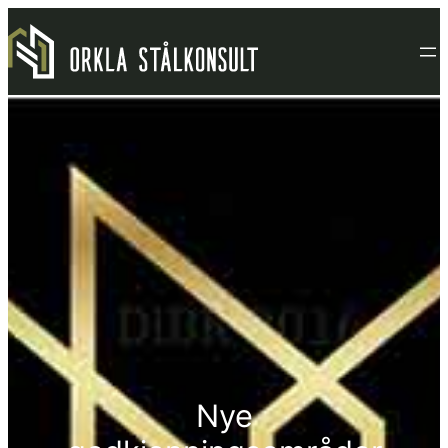
Hopp
til
innhold
Nye