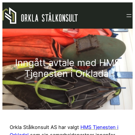
Hopp
til
innhold
Inngått avtale med HMS
Tjenesten i Orkladal
Orkla Stålkonsult AS har valgt
HMS Tjenesten i