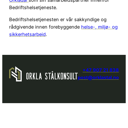
Orkladal
som sin samarbeidspartner innenfor
Bedriftshelsetjeneste.
Bedriftshelsetjenesten er vår sakkyndige og
rådgivende innen forebyggende
helse-, miljø- og
sikkerhetsarbeid
.
+47 907 21 838
post@orklastal.no