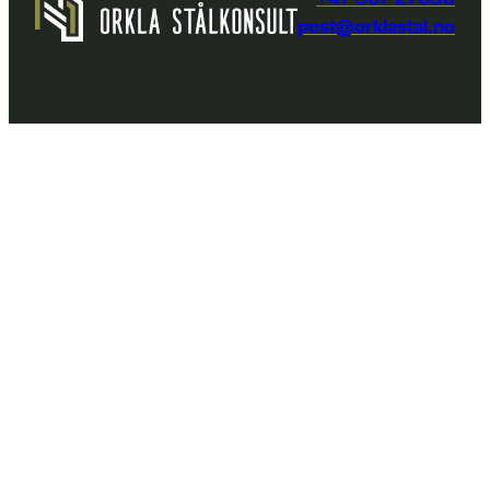
post@orklastal.no