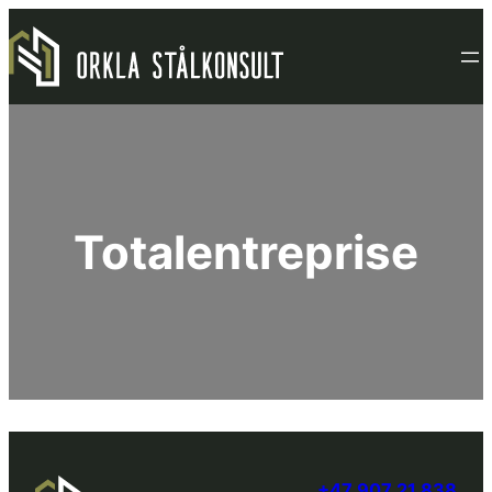
Hopp
til
innhold
Totalentreprise
+47 907 21 838