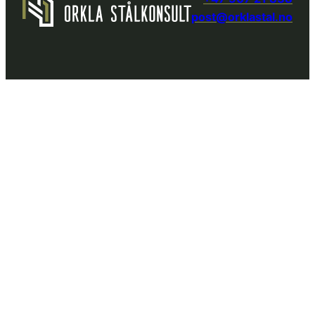
post@orklastal.no