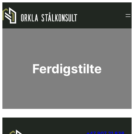
Hopp
til
innhold
Ferdigstilte
+47 907 21 838