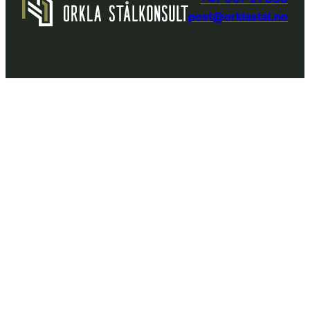
post@orklastal.no