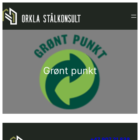
Hopp
til
innhold
Grønt punkt
+47 907 21 838