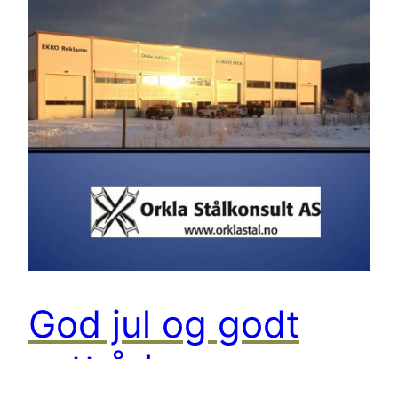
God jul og godt
nytt år!