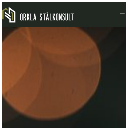
Hopp
til
innhold