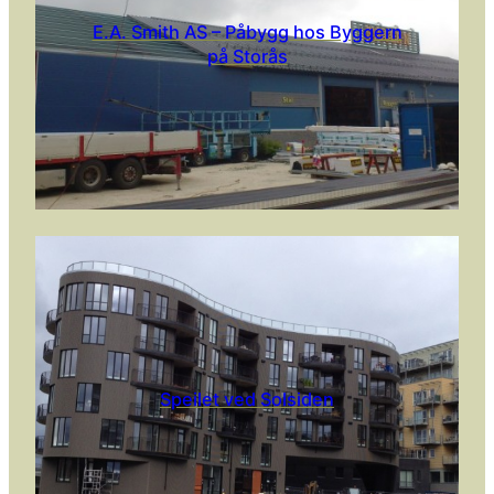
E.A. Smith AS – Påbygg hos Byggern
på Storås
Speilet ved Solsiden