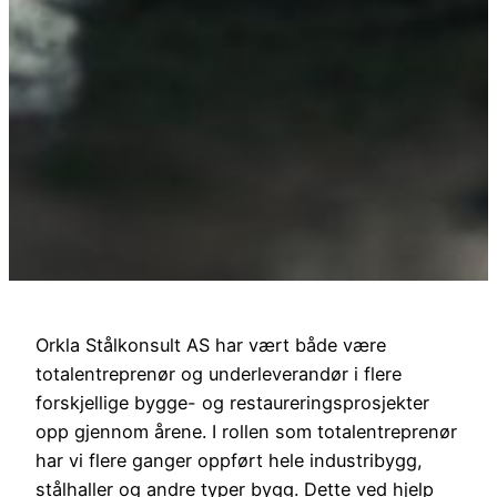
Orkla Stålkonsult AS har vært både være
totalentreprenør og underleverandør i flere
forskjellige bygge- og restaureringsprosjekter
opp gjennom årene. I rollen som totalentreprenør
har vi flere ganger oppført hele industribygg,
stålhaller og andre typer bygg. Dette ved hjelp